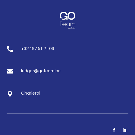

+32 497 51 21 06

ludger@goteam.be

Charleroi